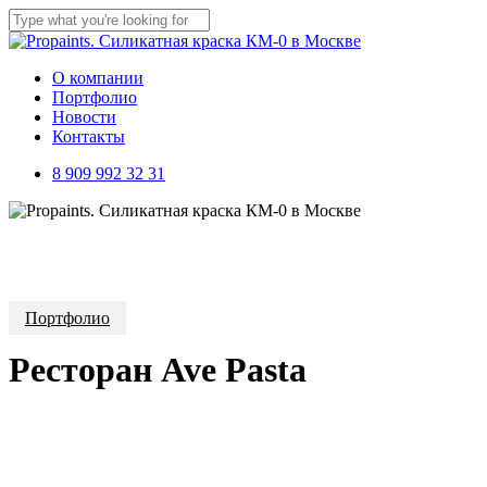
Skip
to
Close
main
Search
content
Menu
О компании
Портфолио
Новости
Контакты
8 909 992 32 31
Портфолио
Ресторан Ave Pasta